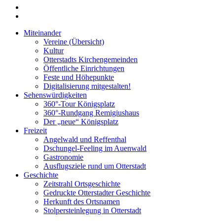
Miteinander
Vereine (Übersicht)
Kultur
Otterstadts Kirchengemeinden
Öffentliche Einrichtungen
Feste und Höhepunkte
Digitalisierung mitgestalten!
Sehenswürdigkeiten
360°-Tour Königsplatz
360°-Rundgang Remigiushaus
Der „neue“ Königsplatz
Freizeit
Angelwald und Reffenthal
Dschungel-Feeling im Auenwald
Gastronomie
Ausflugsziele rund um Otterstadt
Geschichte
Zeitstrahl Ortsgeschichte
Gedruckte Otterstadter Geschichte
Herkunft des Ortsnamen
Stolpersteinlegung in Otterstadt