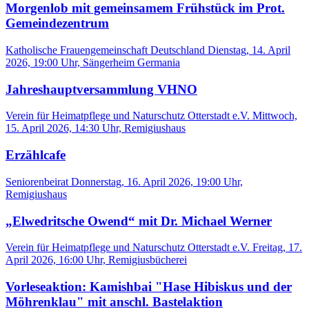
Morgenlob mit gemeinsamem Frühstück im Prot.
Gemeindezentrum
Katholische Frauengemeinschaft Deutschland
Dienstag, 14. April
2026, 19:00 Uhr, Sängerheim Germania
Jahreshauptversammlung VHNO
Verein für Heimatpflege und Naturschutz Otterstadt e.V.
Mittwoch,
15. April 2026, 14:30 Uhr, Remigiushaus
Erzählcafe
Seniorenbeirat
Donnerstag, 16. April 2026, 19:00 Uhr,
Remigiushaus
„Elwedritsche Owend“ mit Dr. Michael Werner
Verein für Heimatpflege und Naturschutz Otterstadt e.V.
Freitag, 17.
April 2026, 16:00 Uhr, Remigiusbücherei
Vorleseaktion: Kamishbai "Hase Hibiskus und der
Möhrenklau" mit anschl. Bastelaktion