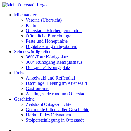
Miteinander
Vereine (Übersicht)
Kultur
Otterstadts Kirchengemeinden
Öffentliche Einrichtungen
Feste und Höhepunkte
Digitalisierung mitgestalten!
Sehenswürdigkeiten
360°-Tour Königsplatz
360°-Rundgang Remigiushaus
Der „neue“ Königsplatz
Freizeit
Angelwald und Reffenthal
Dschungel-Feeling im Auenwald
Gastronomie
Ausflugsziele rund um Otterstadt
Geschichte
Zeitstrahl Ortsgeschichte
Gedruckte Otterstadter Geschichte
Herkunft des Ortsnamen
Stolpersteinlegung in Otterstadt