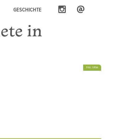
GESCHICHTE
ete in
Foto: JoPak