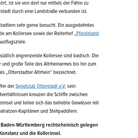
t, ist sie von dort nur mittels der Fähre zu
stadt durch eine Landstraße verbunden ist.
stadtern sehr gerne besucht. Ein ausgedehntes
e am Kollersee sowie der Reiterhof „
Pferdeland
usflugsziele.
 südlich angrenzende Kollersee sind badisch. Die
 und große Teile des Altrheinarmes bis hin zum
s „Otterstadter Altrhein“ bezeichnet.
Ufer der
Segelclub Otterstadt e.V.
sein
verhältnissen kreuzen die Schiffe zwischen
rinsel und teilen sich das beliebte Gewässer mit
atratzen-Kapitänen und Stehpaddlern.
d Baden-Württemberg rechtsrheinisch gelegen
Konstanz und die Kollerinsel.