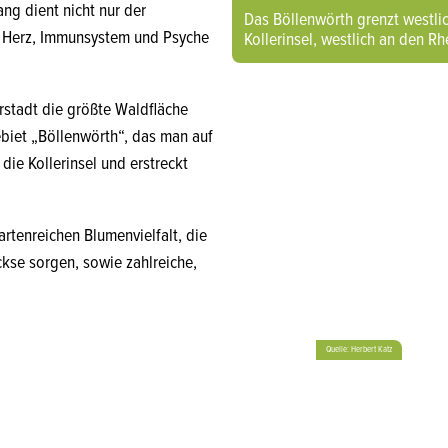
ang dient nicht nur der
Das Böllenwörth grenzt westlic
uf Herz, Immunsystem und Psyche
Kollerinsel, westlich an den R
rstadt die größte Waldfläche
ebiet „Böllenwörth“, das man auf
 die Kollerinsel und erstreckt
artenreichen Blumenvielfalt, die
ckse sorgen, sowie zahlreiche,
Quelle: Herbert Katz