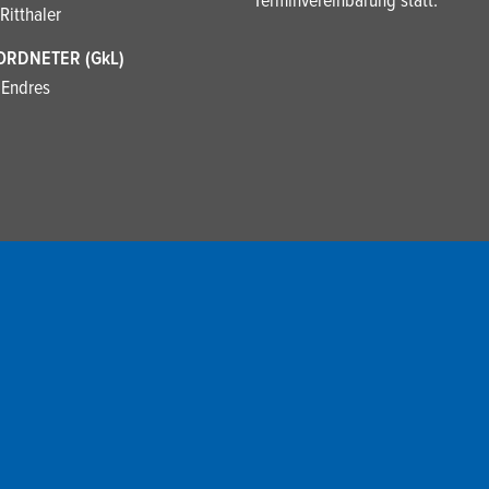
Terminvereinbarung statt.
Ritthaler
ORDNETER (GkL)
 Endres