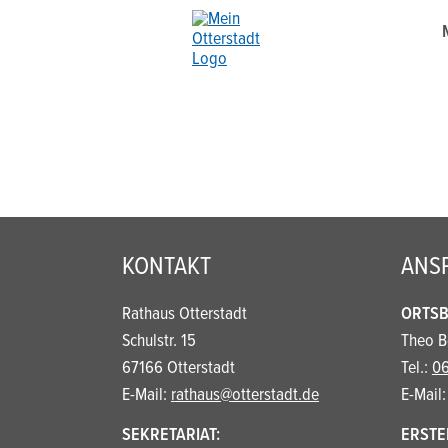
KONTAKT
ANS
Rathaus Otterstadt
ORTSB
Schulstr. 15
Theo 
67166 Otterstadt
Tel.:
06
E-Mail:
rathaus@otterstadt.de
E-Mail
SEKRETARIAT:
ERSTE