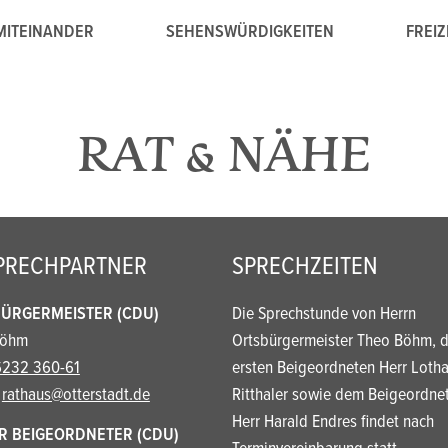
MITEINANDER
SEHENSWÜRDIGKEITEN
FREIZ
RAT & NÄHE
PRECHPARTNER
SPRECHZEITEN
ÜRGERMEISTER (CDU)
Die Sprechstunde von Herrn
Böhm
Ortsbürgermeister Theo Böhm, 
232 360-61
ersten Beigeordneten Herr Lotha
:
rathaus@otterstadt.de
Ritthaler sowie dem Beigeordne
Herr Harald Endres findet nach
R BEIGEORDNETER (CDU)