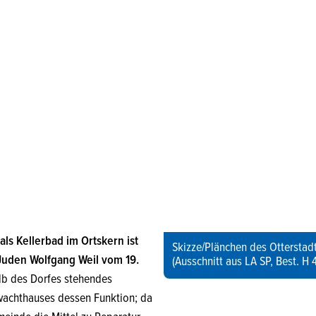
ls Kellerbad im Ortskern ist
Skizze/Plänchen des Ottersta
 Juden Wolfgang Weil vom 19.
(Ausschnitt aus LA SP, Best. H 4
lb des Dorfes stehendes
achthauses dessen Funktion; da