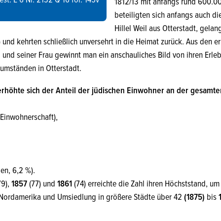
est. E 6 Nr. 2132 Q 16 fol. 145v
1812/13 mit anfangs rund 600.0
beteiligten sich anfangs auch di
Hillel Weil aus Otterstadt, gelang
 und kehrten schließlich unversehrt in die Heimat zurück. Aus den e
l und seiner Frau gewinnt man ein anschauliches Bild von ihren Erle
umständen in Otterstadt.
erhöhte sich der Anteil der jüdischen Einwohner an der gesamt
Einwohnerschaft),
ien, 6,2 %).
79),
1857
(77) und
1861
(74) erreichte die Zahl ihren Höchststand, u
ordamerika und Umsiedlung in größere Städte über 42
(1875)
bis