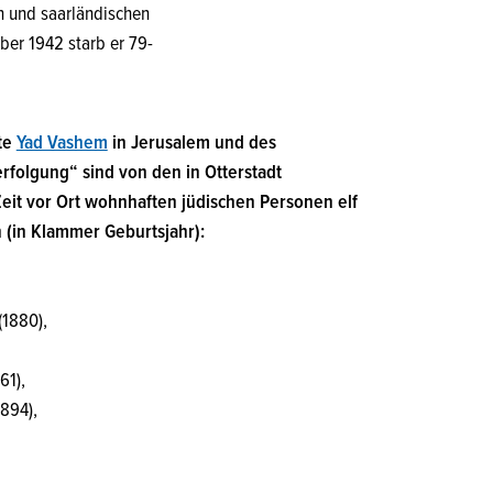
en und saarländischen
ber 1942 starb er 79-
te
Yad Vashem
in Jerusalem und des
folgung“ sind von den in Otterstadt
it vor Ort wohnhaften jüdischen Personen elf
(in Klammer Geburtsjahr):
(1880),
61),
894),