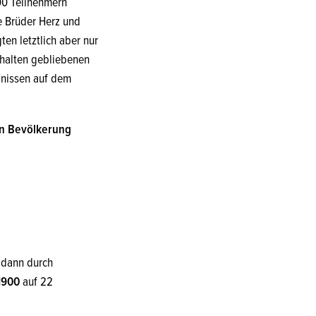
00 Teilnehmern
e Brüder Herz und
ten letztlich aber nur
rhalten gebliebenen
bnissen auf dem
en Bevölkerung
m dann durch
1900
auf 22