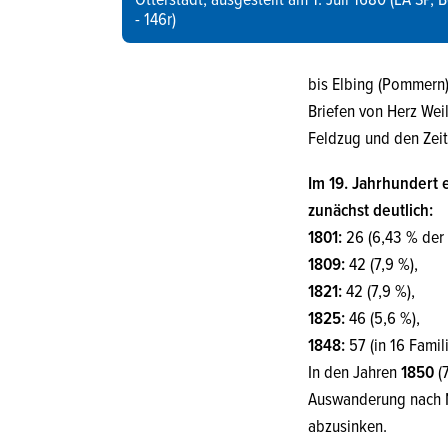
Otterstadt, ausgestellt am 1. Juli 1680 (LA SP, B
- 146r)
bis Elbing (Pommern)
Briefen von Herz Wei
Feldzug und den Zeit
Im 19. Jahrhundert 
zunächst deutlich:
1801:
26 (6,43 % der 
1809:
42 (7,9 %),
1821:
42 (7,9 %),
1825:
46 (5,6 %),
1848:
57 (in 16 Famil
In den Jahren
1850
(
Auswanderung nach N
abzusinken.