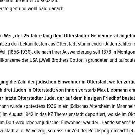
einde die Mittel zu Reparatur
versteigert und wohl bald danach
 Weil, der 25 Jahre lang dem Otterstadter Gemeinderat angehör
t.
Zu den bekanntesten aus Otterstadt stammenden Juden zählten d
Weil (1856-1936), die nach ihrer Auswanderung seit 1878 in Montg
konzerne der USA („Weil Brothers Cotton“) gründeten und aufbaute
ing die Zahl der jüdischen Einwohner in Otterstadt weiter zurück
h drei Juden in Otterstadt; von ihnen verstarb Max Liebmann am 
er letzte Otterstadter Jude, der auf dem hiesigen Friedhof besta
ann wurde spätestens 1936 in ein jüdisches Altersheim in Mannheim
(!) im August 1942 in das KZ Theresienstadt deportiert, wo sie im O
r im Dorf verbliebener jüdischer Einwohner war der „Handelsmann“ M
eustadt a. d. W. verzog, so dass zur Zeit der Reichspogromnacht (9