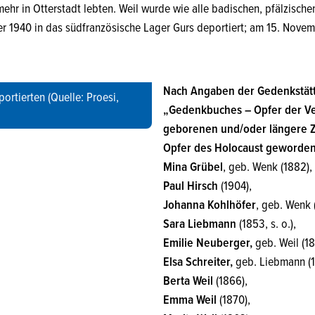
mehr in Otterstadt lebten. Weil wurde wie alle badischen, pfälzisch
 1940 in das südfranzösische Lager Gurs deportiert; am 15. Novem
Nach Angaben der Gedenkstät
rtierten (Quelle: Proesi,
„Gedenkbuches – Opfer der Ver
geborenen und/oder längere Ze
Opfer des Holocaust geworden 
Mina Grübel
, geb. Wenk (1882),
Paul Hirsch
(1904),
Johanna Kohlhöfer
, geb. Wenk 
Sara Liebmann
(1853, s. o.),
Emilie Neuberger,
geb. Weil (18
Elsa Schreiter,
geb. Liebmann (1
Berta Weil
(1866),
Emma Weil
(1870),