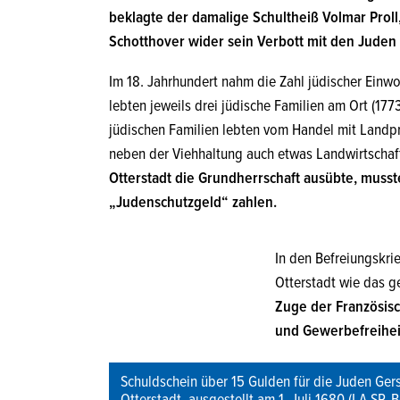
beklagte der damalige Schultheiß Volmar Proll
Schotthover wider sein Verbott mit den Juden 
Im 18. Jahrhundert nahm die Zahl jüdischer Einw
lebten jeweils drei jüdische Familien am Ort (17
jüdischen Familien lebten vom Handel mit Landp
neben der Viehhaltung auch etwas Landwirtschaf
Otterstadt die Grundherrschaft ausübte, musste
„Judenschutzgeld“ zahlen.
In den Befreiungskri
Otterstadt wie das g
Zuge der Französisc
und Gewerbefreihei
Schuldschein über 15 Gulden für die Juden Ger