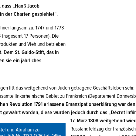
, dass „Hanß Jacob
in der Charten gespiehlet“.
ohner langsam zu. 1747 und 1773
73 insgesamt 17 Personen). Die
rodukten und Vieh und betrieben
t.
Dem St. Guido-Stift, das in
n sie ein jährliches
egen litt das weitgehend von Juden getragene Geschäftsleben sehr. 
esamte linksrheinische Gebiet zu Frankreich (Departement Donnersb
hen Revolution 1791 erlassene Emanzipationserklärung war den
t gewährt worden, diese wurden jedoch durch das „Décret Inf
17. März 1808 weitgehend wie
Russlandfeldzug der französisc
stel und Abraham zu