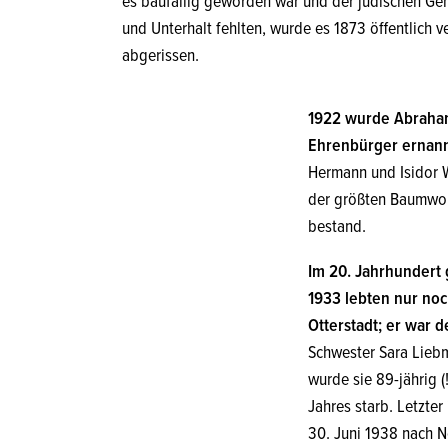
es baufällig geworden war und der jüdischen Gem
und Unterhalt fehlten, wurde es 1873 öffentlich 
abgerissen.
1922 wurde Abraham
Ehrenbürger ernann
Hermann und Isidor 
der größten Baumwoll
bestand.
Im 20. Jahrhundert g
1933 lebten nur noc
Otterstadt; er war d
Schwester Sara Liebm
wurde sie 89-jährig 
Jahres starb. Letzte
30. Juni 1938 nach N