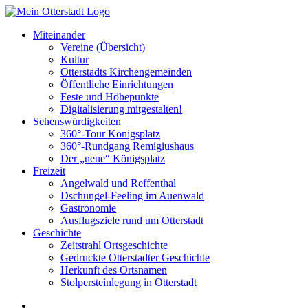
Miteinander
Vereine (Übersicht)
Kultur
Otterstadts Kirchengemeinden
Öffentliche Einrichtungen
Feste und Höhepunkte
Digitalisierung mitgestalten!
Sehenswürdigkeiten
360°-Tour Königsplatz
360°-Rundgang Remigiushaus
Der „neue“ Königsplatz
Freizeit
Angelwald und Reffenthal
Dschungel-Feeling im Auenwald
Gastronomie
Ausflugsziele rund um Otterstadt
Geschichte
Zeitstrahl Ortsgeschichte
Gedruckte Otterstadter Geschichte
Herkunft des Ortsnamen
Stolpersteinlegung in Otterstadt