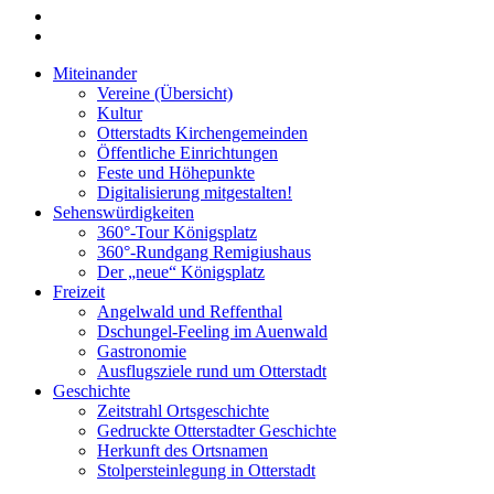
Miteinander
Vereine (Übersicht)
Kultur
Otterstadts Kirchengemeinden
Öffentliche Einrichtungen
Feste und Höhepunkte
Digitalisierung mitgestalten!
Sehenswürdigkeiten
360°-Tour Königsplatz
360°-Rundgang Remigiushaus
Der „neue“ Königsplatz
Freizeit
Angelwald und Reffenthal
Dschungel-Feeling im Auenwald
Gastronomie
Ausflugsziele rund um Otterstadt
Geschichte
Zeitstrahl Ortsgeschichte
Gedruckte Otterstadter Geschichte
Herkunft des Ortsnamen
Stolpersteinlegung in Otterstadt