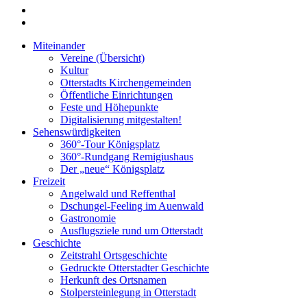
Miteinander
Vereine (Übersicht)
Kultur
Otterstadts Kirchengemeinden
Öffentliche Einrichtungen
Feste und Höhepunkte
Digitalisierung mitgestalten!
Sehenswürdigkeiten
360°-Tour Königsplatz
360°-Rundgang Remigiushaus
Der „neue“ Königsplatz
Freizeit
Angelwald und Reffenthal
Dschungel-Feeling im Auenwald
Gastronomie
Ausflugsziele rund um Otterstadt
Geschichte
Zeitstrahl Ortsgeschichte
Gedruckte Otterstadter Geschichte
Herkunft des Ortsnamen
Stolpersteinlegung in Otterstadt