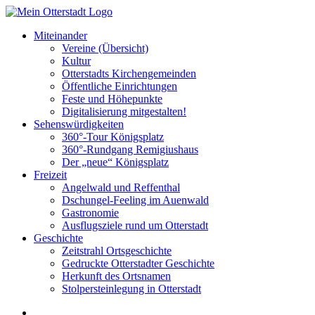
Miteinander
Vereine (Übersicht)
Kultur
Otterstadts Kirchengemeinden
Öffentliche Einrichtungen
Feste und Höhepunkte
Digitalisierung mitgestalten!
Sehenswürdigkeiten
360°-Tour Königsplatz
360°-Rundgang Remigiushaus
Der „neue“ Königsplatz
Freizeit
Angelwald und Reffenthal
Dschungel-Feeling im Auenwald
Gastronomie
Ausflugsziele rund um Otterstadt
Geschichte
Zeitstrahl Ortsgeschichte
Gedruckte Otterstadter Geschichte
Herkunft des Ortsnamen
Stolpersteinlegung in Otterstadt