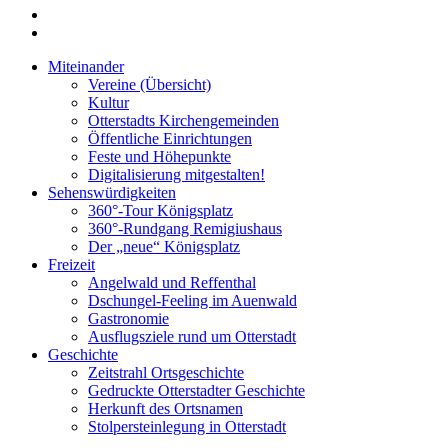
Miteinander
Vereine (Übersicht)
Kultur
Otterstadts Kirchengemeinden
Öffentliche Einrichtungen
Feste und Höhepunkte
Digitalisierung mitgestalten!
Sehenswürdigkeiten
360°-Tour Königsplatz
360°-Rundgang Remigiushaus
Der „neue“ Königsplatz
Freizeit
Angelwald und Reffenthal
Dschungel-Feeling im Auenwald
Gastronomie
Ausflugsziele rund um Otterstadt
Geschichte
Zeitstrahl Ortsgeschichte
Gedruckte Otterstadter Geschichte
Herkunft des Ortsnamen
Stolpersteinlegung in Otterstadt