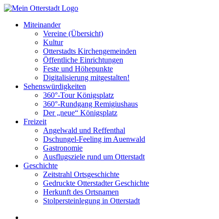
Miteinander
Vereine (Übersicht)
Kultur
Otterstadts Kirchengemeinden
Öffentliche Einrichtungen
Feste und Höhepunkte
Digitalisierung mitgestalten!
Sehenswürdigkeiten
360°-Tour Königsplatz
360°-Rundgang Remigiushaus
Der „neue“ Königsplatz
Freizeit
Angelwald und Reffenthal
Dschungel-Feeling im Auenwald
Gastronomie
Ausflugsziele rund um Otterstadt
Geschichte
Zeitstrahl Ortsgeschichte
Gedruckte Otterstadter Geschichte
Herkunft des Ortsnamen
Stolpersteinlegung in Otterstadt