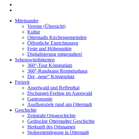
Miteinander
Vereine (Übersicht)
Kultur
Otterstadts Kirchengemeinden
Öffentliche Einrichtungen
Feste und Höhepunkte
Digitalisierung mitgestalten!
Sehenswürdigkeiten
360°-Tour Königsplatz
360°-Rundgang Remigiushaus
Der „neue“ Königsplatz
Freizeit
Angelwald und Reffenthal
Dschungel-Feeling im Auenwald
Gastronomie
Ausflugsziele rund um Otterstadt
Geschichte
Zeitstrahl Ortsgeschichte
Gedruckte Otterstadter Geschichte
Herkunft des Ortsnamen
Stolpersteinlegung in Otterstadt