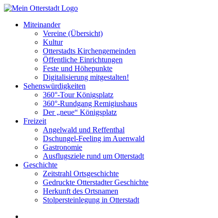
Miteinander
Vereine (Übersicht)
Kultur
Otterstadts Kirchengemeinden
Öffentliche Einrichtungen
Feste und Höhepunkte
Digitalisierung mitgestalten!
Sehenswürdigkeiten
360°-Tour Königsplatz
360°-Rundgang Remigiushaus
Der „neue“ Königsplatz
Freizeit
Angelwald und Reffenthal
Dschungel-Feeling im Auenwald
Gastronomie
Ausflugsziele rund um Otterstadt
Geschichte
Zeitstrahl Ortsgeschichte
Gedruckte Otterstadter Geschichte
Herkunft des Ortsnamen
Stolpersteinlegung in Otterstadt