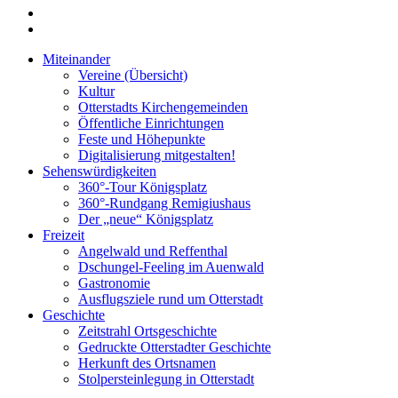
Miteinander
Vereine (Übersicht)
Kultur
Otterstadts Kirchengemeinden
Öffentliche Einrichtungen
Feste und Höhepunkte
Digitalisierung mitgestalten!
Sehenswürdigkeiten
360°-Tour Königsplatz
360°-Rundgang Remigiushaus
Der „neue“ Königsplatz
Freizeit
Angelwald und Reffenthal
Dschungel-Feeling im Auenwald
Gastronomie
Ausflugsziele rund um Otterstadt
Geschichte
Zeitstrahl Ortsgeschichte
Gedruckte Otterstadter Geschichte
Herkunft des Ortsnamen
Stolpersteinlegung in Otterstadt