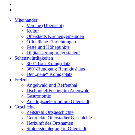
Miteinander
Vereine (Übersicht)
Kultur
Otterstadts Kirchengemeinden
Öffentliche Einrichtungen
Feste und Höhepunkte
Digitalisierung mitgestalten!
Sehenswürdigkeiten
360°-Tour Königsplatz
360°-Rundgang Remigiushaus
Der „neue“ Königsplatz
Freizeit
Angelwald und Reffenthal
Dschungel-Feeling im Auenwald
Gastronomie
Ausflugsziele rund um Otterstadt
Geschichte
Zeitstrahl Ortsgeschichte
Gedruckte Otterstadter Geschichte
Herkunft des Ortsnamen
Stolpersteinlegung in Otterstadt