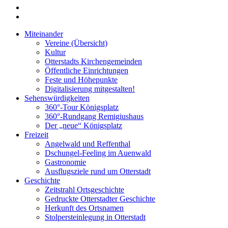
Miteinander
Vereine (Übersicht)
Kultur
Otterstadts Kirchengemeinden
Öffentliche Einrichtungen
Feste und Höhepunkte
Digitalisierung mitgestalten!
Sehenswürdigkeiten
360°-Tour Königsplatz
360°-Rundgang Remigiushaus
Der „neue“ Königsplatz
Freizeit
Angelwald und Reffenthal
Dschungel-Feeling im Auenwald
Gastronomie
Ausflugsziele rund um Otterstadt
Geschichte
Zeitstrahl Ortsgeschichte
Gedruckte Otterstadter Geschichte
Herkunft des Ortsnamen
Stolpersteinlegung in Otterstadt