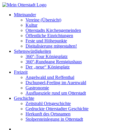
Miteinander
Vereine (Übersicht)
Kultur
Otterstadts Kirchengemeinden
Öffentliche Einrichtungen
Feste und Höhepunkte
Digitalisierung mitgestalten!
Sehenswürdigkeiten
360°-Tour Königsplatz
360°-Rundgang Remigiushaus
Der „neue“ Königsplatz
Freizeit
Angelwald und Reffenthal
Dschungel-Feeling im Auenwald
Gastronomie
Ausflugsziele rund um Otterstadt
Geschichte
Zeitstrahl Ortsgeschichte
Gedruckte Otterstadter Geschichte
Herkunft des Ortsnamen
Stolpersteinlegung in Otterstadt