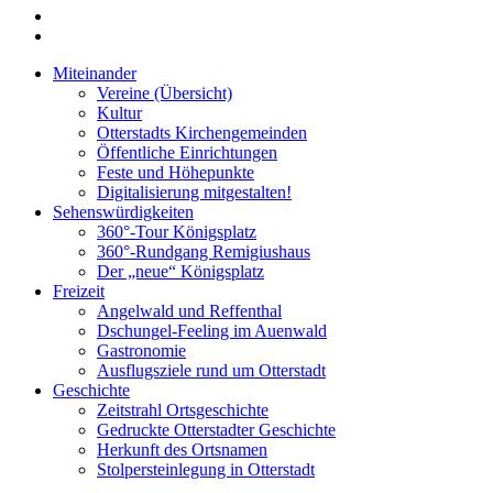
Miteinander
Vereine (Übersicht)
Kultur
Otterstadts Kirchengemeinden
Öffentliche Einrichtungen
Feste und Höhepunkte
Digitalisierung mitgestalten!
Sehenswürdigkeiten
360°-Tour Königsplatz
360°-Rundgang Remigiushaus
Der „neue“ Königsplatz
Freizeit
Angelwald und Reffenthal
Dschungel-Feeling im Auenwald
Gastronomie
Ausflugsziele rund um Otterstadt
Geschichte
Zeitstrahl Ortsgeschichte
Gedruckte Otterstadter Geschichte
Herkunft des Ortsnamen
Stolpersteinlegung in Otterstadt