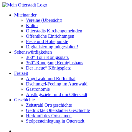
Miteinander
Vereine (Übersicht)
Kultur
Otterstadts Kirchengemeinden
Öffentliche Einrichtungen
Feste und Höhepunkte
Digitalisierung mitgestalten!
Sehenswürdigkeiten
360°-Tour Königsplatz
360°-Rundgang Remigiushaus
Der „neue“ Königsplatz
Freizeit
Angelwald und Reffenthal
Dschungel-Feeling im Auenwald
Gastronomie
Ausflugsziele rund um Otterstadt
Geschichte
Zeitstrahl Ortsgeschichte
Gedruckte Otterstadter Geschichte
Herkunft des Ortsnamen
Stolpersteinlegung in Otterstadt