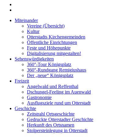
Miteinander
Vereine (Übersicht)
Kultur
Otterstadts Kirchengemeinden
Öffentliche Einrichtungen
Feste und Höhepunkte
Digitalisierung mitgestalten!
Sehenswürdigkeiten
360°-Tour Königsplatz
360°-Rundgang Remigiushaus
Der „neue“ Königsplatz
Freizeit
Angelwald und Reffenthal
Dschungel-Feeling im Auenwald
Gastronomie
Ausflugsziele rund um Otterstadt
Geschichte
Zeitstrahl Ortsgeschichte
Gedruckte Otterstadter Geschichte
Herkunft des Ortsnamen
Stolpersteinlegung in Otterstadt