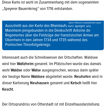
Diese Karte ist wohl im Zusammenhang mit dem sogenannten
„Speyerer Bauernkrieg“ von 1716 entstanden.
Quelle: Pfälzische Landesbibliothek Speyer
Ausschnitt aus der Karte des Rheinlaufs von Speyer bis
Mannheim (eingebunden in die Denkschrift Antoine de
Regemortes über die Feldzüge der französischen Armee am
Oberrhein in den Jahren 1734 und 1735 während des
Polnischen Thronfolgekriegs.
Interessant auch die Schreibweisen der Ortschaften. Waldsee
wird hier
Waltzheim
genannt. Im Pfälzischen wurde das damals
wohl
Waldse
oder
Walse
ausgesprochen, woraus dann später
der heutige Name
Waldsee
abgeleitet wurde.
Neuhofen
wird in
dieser Kartierung
Neuhausen
genannt und
Ketsch
heißt hier
Kescht
.
Der Ortsgrundriss von Otterstadt ist mit Einzelhausdarstellung