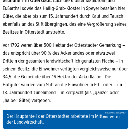
Grundherr in Otterstadt.
Auch die Klöster Maulbronn und
Eußerthal sowie das Heilig-Grab-Kloster in Speyer besaßen hier
Güter, die aber bis zum 15. Jahrhundert durch Kauf und Tausch
ebenfalls an das Stift übergingen, das eine Vergrößerung seines
Besitzes in Otterstadt anstrebte.
Vor 1792 waren über 500 Hektar der Otterstadter Gemarkung –
das entspricht über 90 % des Ackerlandes oder etwa zwei
Dritteln der gesamten landwirtschaftlich genutzten Fläche – in
seinem Besitz; die Einwohner verfügten vergleichsweise nur über
34,5, die Gemeinde über 16 Hektar der Ackerfläche. Die
Hofgüter wurden vom Stift an die Einwohner in Erb- oder – im
18. Jahrhundert zunehmend – in Zeitpacht (als „ganze“ oder
„halbe“ Güter) vergeben.
Bildquelle: Wikipedia
Der Hauptanteil der Otterstadter arbeitete im Mittelalter in
der Landwirtschaft.