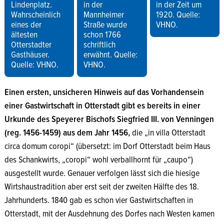
Lindenplatz.
in der
in der Zeit um
Wahrscheinlich
Mannheimer
1920. Quelle:
eines der
Straße wurde
VHNO.
ältesten
schon 1766
Otterstadter
schriftlich
Gasthäuser.
erwähnt. Quelle:
Quelle: VHNO.
VHNO.
Einen ersten, unsicheren Hinweis auf das Vorhandensein
einer Gastwirtschaft in Otterstadt gibt es bereits in einer
Urkunde des Speyerer Bischofs Siegfried III. von Venningen
(reg. 1456-1459) aus dem Jahr 1456,
die „in villa Otterstadt
circa domum coropi“ (übersetzt: im Dorf Otterstadt beim Haus
des Schankwirts, „coropi“ wohl verballhornt für „caupo“)
ausgestellt wurde. Genauer verfolgen lässt sich die hiesige
Wirtshaustradition aber erst seit der zweiten Hälfte des 18.
Jahrhunderts. 1840 gab es schon vier Gastwirtschaften in
Otterstadt, mit der Ausdehnung des Dorfes nach Westen kamen