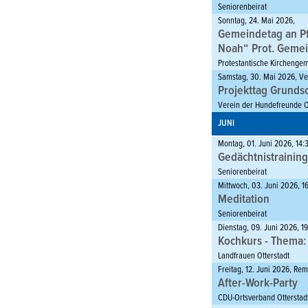
Freie Wählergruppe Otterst
Seniorenbeirat
Sonntag, 24. Mai 2026,
Gemeindetag an P
Noah“ Prot. Gemei
Protestantische Kirchenge
Samstag, 30. Mai 2026, V
Projekttag Grunds
Verein der Hundefreunde Ot
JUNI
Montag, 01. Juni 2026, 14:
Gedächtnistraining
Seniorenbeirat
Mittwoch, 03. Juni 2026, 1
Meditation
Seniorenbeirat
Dienstag, 09. Juni 2026, 1
Kochkurs - Thema: 
Landfrauen Otterstadt
Freitag, 12. Juni 2026, Re
After-Work-Party
CDU-Ortsverband Otterstad