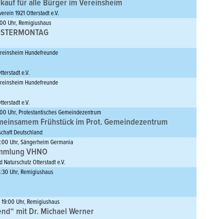
rkauf für alle Bürger im Vereinsheim
erein 1921 Otterstadt e.V.
:00 Uhr, Remigiushaus
 OSTERMONTAG
Vereinsheim Hundefreunde
terstadt e.V.
Vereinsheim Hundefreunde
terstadt e.V.
9:00 Uhr, Protestantisches Gemeindezentrum
meinsamem Frühstück im Prot. Gemeindezentrum
chaft Deutschland
19:00 Uhr, Sängerheim Germania
ammlung VHNO
 Naturschutz Otterstadt e.V.
14:30 Uhr, Remigiushaus
, 19:00 Uhr, Remigiushaus
nd“ mit Dr. Michael Werner