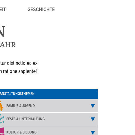
EIT
GESCHICHTE
N
JAHR
ur distinctio ea ex
m ratione sapiente!
ANSTALTUNGSTHEMEN
FAMILIE & JUGEND
FESTE & UNTERHALTUNG
KULTUR & BILDUNG