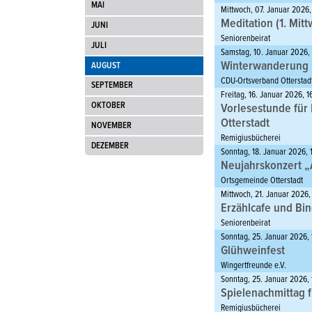
MAI
Mittwoch, 07. Januar 2026,
Meditation (1. Mit
JUNI
Seniorenbeirat
JULI
Samstag, 10. Januar 2026,
Winterwanderung
AUGUST
CDU-Ortsverband Otterstad
SEPTEMBER
Freitag, 16. Januar 2026, 1
OKTOBER
Vorlesestunde für
Otterstadt
NOVEMBER
Remigiusbücherei
DEZEMBER
Sonntag, 18. Januar 2026, 
Neujahrskonzert „
Ortsgemeinde Otterstadt
Mittwoch, 21. Januar 2026,
Erzählcafe und Bin
Seniorenbeirat
Sonntag, 25. Januar 2026, 
Glühweinfest
Wingertfreunde e.V.
Sonntag, 25. Januar 2026,
Spielenachmittag 
Remigiusbücherei