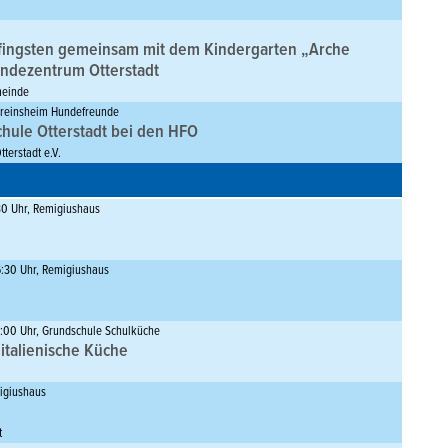
adt e.V.
fingsten gemeinsam mit dem Kindergarten „Arche
ndezentrum Otterstadt
meinde
ereinsheim Hundefreunde
chule Otterstadt bei den HFO
terstadt e.V.
30 Uhr, Remigiushaus
6:30 Uhr, Remigiushaus
9:00 Uhr, Grundschule Schulküche
italienische Küche
migiushaus
t