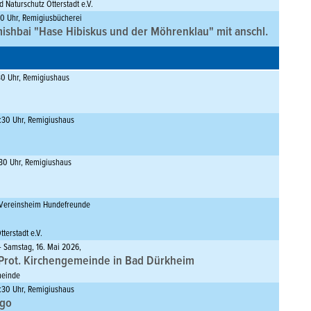
 Naturschutz Otterstadt e.V.
:00 Uhr, Remigiusbücherei
ishbai "Hase Hibiskus und der Möhrenklau" mit anschl.
8:00 Uhr, Remigiushaus
30 Uhr, Remigiushaus
erstadt (4. Projekttermin)
Vereinsheim Hundefreunde
6:30 Uhr, Remigiushaus
terstadt e.V.
0:00 Uhr,
:30 Uhr, Remigiushaus
markt in der Sommerfesthalle (vor der Cafeteria)
:00 Uhr, Kath. Kirche St. Mariä Himmelfahrt
 Vereinsheim Hundefreunde
s Kirchenchors
rstadt
terstadt e.V.
:00 Uhr, Remigiusbücherei
– Samstag, 16. Mai 2026,
 Grundschulkinder "Die Schule der magischen Tiere
r Prot. Kirchengemeinde in Bad Dürkheim
itmachaktion in der Remigiusbücherei
meinde
9:00 Uhr, Gaststätte Tura
4:30 Uhr, Remigiushaus
mmlung (Freie Wählergruppe)
ngo