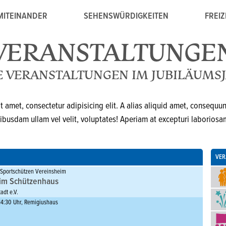
MITEINANDER
SEHENSWÜRDIGKEITEN
FREIZ
VERANSTALTUNGE
E VERANSTALTUNGEN IM JUBILÄUMS
 amet, consectetur adipisicing elit. A alias aliquid amet, consequunt
ibusdam ullam vel velit, voluptates! Aperiam at excepturi laboriosa
VER
 Sportschützen Vereinsheim
im Schützenhaus
adt e.V.
14:30 Uhr, Remigiushaus