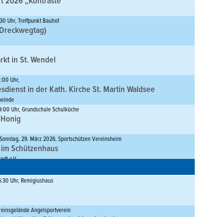
t 2026 „Kontraste“
30 Uhr, Treffpunkt Bauhof
(Dreckwegtag)
,
kt in St. Wendel
:00 Uhr,
sdienst in der Kath. Kirche St. Martin Waldsee
meinde
19:00 Uhr, Grundschule Schulküche
 Honig
Sonntag, 29. März 2026, Sportschützen Vereinsheim
 im Schützenhaus
adt e.V.
16:30 Uhr, Remigiushaus
ereinsgelände Angelsportverein