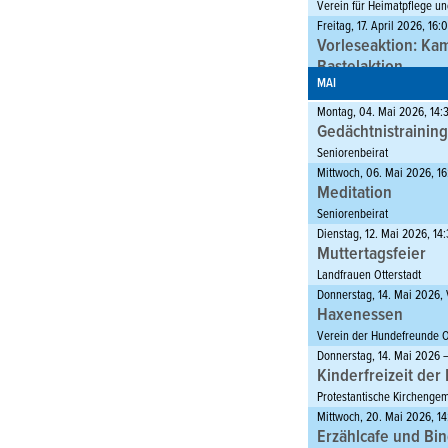
Verein für Heimatpflege und
Freitag, 17. April 2026, 16
Vorleseaktion: Kam
Bastelaktion
MAI
Remigiusbücherei
Samstag, 25. April 2026, 1
Montag, 04. Mai 2026, 14:
Älter werden in Ott
Gedächtnistraining
Ortsgemeinde Otterstadt
Seniorenbeirat
Sonntag, 26. April 2026, 
Mittwoch, 06. Mai 2026, 1
BH/VT Prüfung
Meditation
Verein der Hundefreunde Ot
Seniorenbeirat
Sonntag, 26. April 2026, 1
Dienstag, 12. Mai 2026, 14
Großer Medienfloh
Muttertagsfeier
Remigiusbücherei
Landfrauen Otterstadt
Sonntag, 26. April 2026, 17
Donnerstag, 14. Mai 2026,
Benefizkonzert de
Haxenessen
Kirchenchor St. Cäcilia Otte
Verein der Hundefreunde Ot
Montag, 27. April 2026, 16
Donnerstag, 14. Mai 2026 
Vorlesestunde für
Kinderfreizeit de
ermittelt" - mit M
Protestantische Kirchenge
Dienstag, 28. April 2026, 1
Mittwoch, 20. Mai 2026, 1
Jahreshauptversa
Erzählcafe und Bi