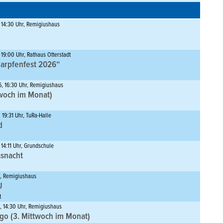
 14:30 Uhr, Remigiushaus
19:00 Uhr, Rathaus Otterstadt
arpfenfest 2026“
6, 16:30 Uhr, Remigiushaus
twoch im Monat)
 19:31 Uhr, TuRa-Halle
d
 14:11 Uhr, Grundschule
ssnacht
6, Remigiushaus
U
t
, 14:30 Uhr, Remigiushaus
go (3. Mittwoch im Monat)