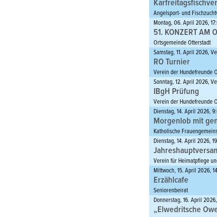
Karfreitagsfischve
Angelsport- und Fischzuchtv
Montag, 06. April 2026, 17
51. KONZERT AM
Ortsgemeinde Otterstadt
Samstag, 11. April 2026, 
RO Turnier
Verein der Hundefreunde Ot
Sonntag, 12. April 2026, 
IBgH Prüfung
Verein der Hundefreunde Ot
Dienstag, 14. April 2026, 
Morgenlob mit ge
Katholische Frauengemeins
Dienstag, 14. April 2026, 
Jahreshauptvers
Verein für Heimatpflege und
Mittwoch, 15. April 2026, 
Erzählcafe
Seniorenbeirat
Donnerstag, 16. April 2026
„Elwedritsche Owe